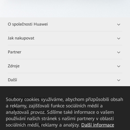
O společnosti Huawei
Jak nakupovat
Partner
Zdroje
Další
Soubory cookies využíváme, abychom přizpůsobili obsah
HUAWEI eKit App
a reklamy, zajišťovali funkce sociálních médií a
analyzovali provoz. Sdílíme také informace o vašem
Huawei HiKnow App
používání našich stránek s našimi partnery v oblasti
sociálních médií, reklamy a analýzy.
Další informace
HUAWEI eFly App