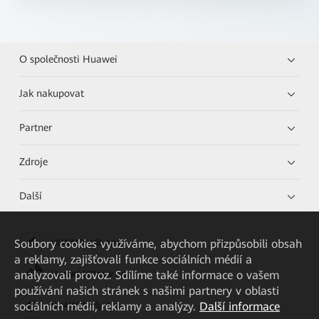
O společnosti Huawei
Jak nakupovat
Partner
Zdroje
Další
Soubory cookies využíváme, abychom přizpůsobili obsah
HUAWEI eKit App
a reklamy, zajišťovali funkce sociálních médií a
analyzovali provoz. Sdílíme také informace o vašem
Huawei HiKnow App
používání našich stránek s našimi partnery v oblasti
sociálních médií, reklamy a analýzy.
Další informace
HUAWEI eFly App