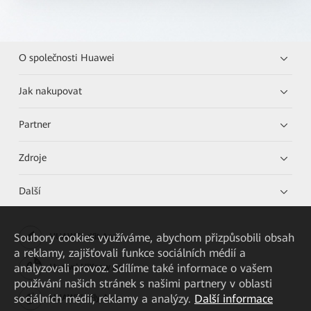
O společnosti Huawei
Jak nakupovat
Partner
Zdroje
Další
Soubory cookies využíváme, abychom přizpůsobili obsah
HUAWEI eKit App
a reklamy, zajišťovali funkce sociálních médií a
analyzovali provoz. Sdílíme také informace o vašem
Huawei HiKnow App
používání našich stránek s našimi partnery v oblasti
sociálních médií, reklamy a analýzy.
Další informace
HUAWEI eFly App