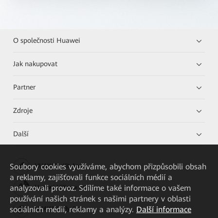
O společnosti Huawei
Jak nakupovat
Partner
Zdroje
Další
Soubory cookies využíváme, abychom přizpůsobili obsah
HUAWEI eKit App
a reklamy, zajišťovali funkce sociálních médií a
analyzovali provoz. Sdílíme také informace o vašem
Huawei HiKnow App
používání našich stránek s našimi partnery v oblasti
sociálních médií, reklamy a analýzy.
Další informace
HUAWEI eFly App