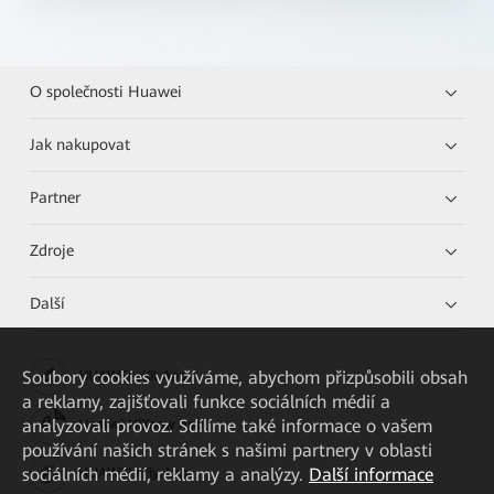
O společnosti Huawei
Jak nakupovat
Partner
Zdroje
Další
Soubory cookies využíváme, abychom přizpůsobili obsah
HUAWEI eKit App
a reklamy, zajišťovali funkce sociálních médií a
analyzovali provoz. Sdílíme také informace o vašem
Huawei HiKnow App
používání našich stránek s našimi partnery v oblasti
sociálních médií, reklamy a analýzy.
Další informace
HUAWEI eFly App