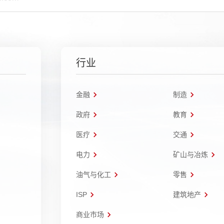
行业
金融
制造
政府
教育
医疗
交通
电力
矿山与冶炼
油气与化工
零售
ISP
建筑地产
商业市场