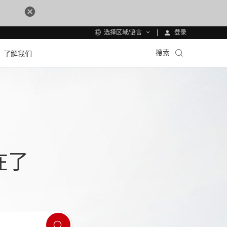
登录
选择区域/语言
搜索
了解我们
在了