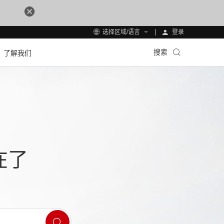
登录
选择区域/语言
搜索
了解我们
在了