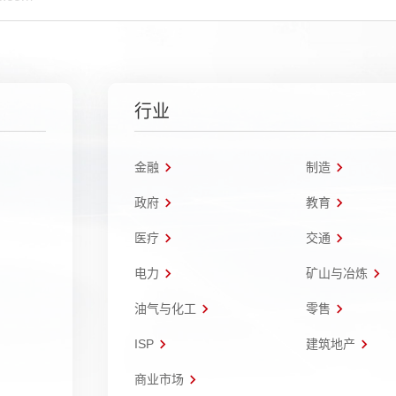
行业
金融
制造
政府
教育
医疗
交通
电力
矿山与冶炼
油气与化工
零售
ISP
建筑地产
商业市场