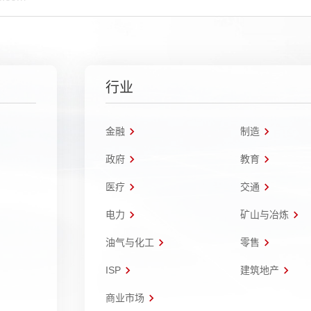
行业
金融
制造
政府
教育
医疗
交通
电力
矿山与冶炼
油气与化工
零售
ISP
建筑地产
商业市场