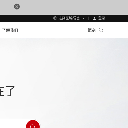
登录
选择区域/语言
搜索
了解我们
在了