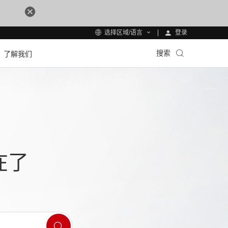
登录
选择区域/语言
搜索
了解我们
在了