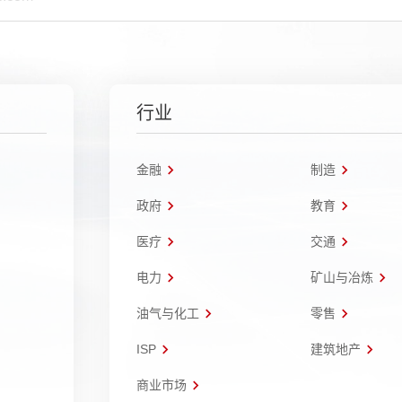
行业
金融
制造
政府
教育
医疗
交通
电力
矿山与冶炼
油气与化工
零售
ISP
建筑地产
商业市场