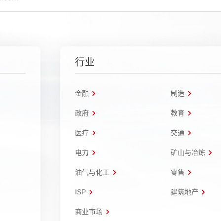
行业
金融
制造
政府
教育
医疗
交通
电力
矿山与冶炼
油气与化工
零售
ISP
建筑地产
商业市场