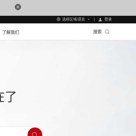
登录
选择区域/语言
搜索
了解我们
在了