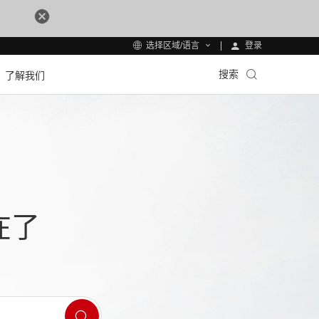
登录
选择区域/语言
搜索
了解我们
在了