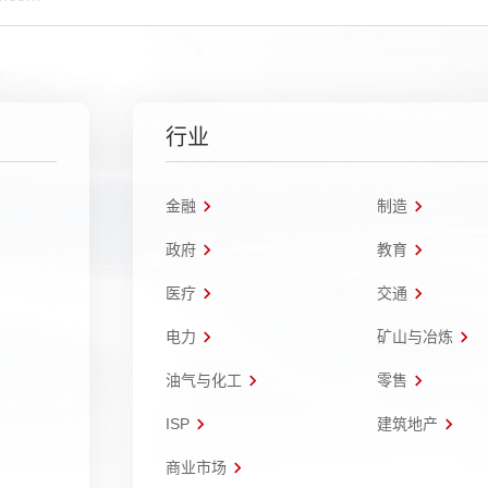
行业
金融
制造
政府
教育
医疗
交通
电力
矿山与冶炼
油气与化工
零售
ISP
建筑地产
商业市场