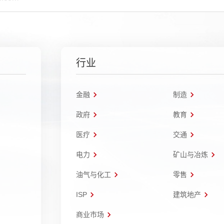
行业
金融
制造
政府
教育
医疗
交通
电力
矿山与冶炼
油气与化工
零售
ISP
建筑地产
商业市场