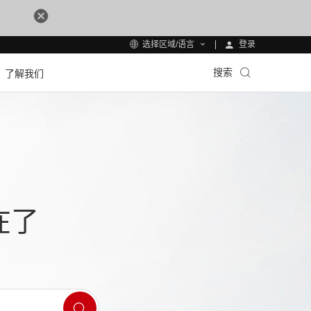
登录
选择区域/语言
搜索
了解我们
在了