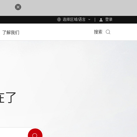
登录
选择区域/语言
搜索
了解我们
在了