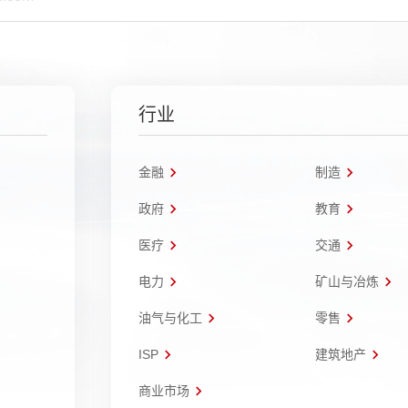
行业
金融
制造
政府
教育
医疗
交通
电力
矿山与冶炼
油气与化工
零售
ISP
建筑地产
商业市场