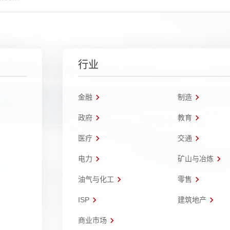
行业
金融
制造
政府
教育
医疗
交通
电力
矿山与冶炼
油气与化工
零售
ISP
建筑地产
商业市场