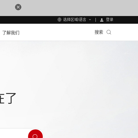
登录
选择区域/语言
搜索
了解我们
在了