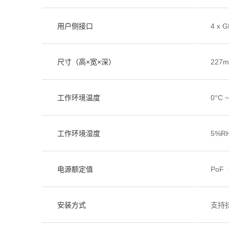
用户侧接口
4 x G
尺寸（高×宽×深）
227m
工作环境温度
0°C 
工作环境湿度
5%R
电源额定值
PoF
安装方式
支持挂