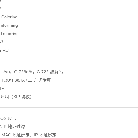
S
M
 Coloring
amforming
d steering
A3
ti-RU
711A/u，G.729a/b，G.722 编解码
 T.30/T.38/G.711 方式传真
MF
急呼叫（SIP 协议）
DOS 攻击
C/IP 地址过滤
态 MAC 地址绑定、IP 地址绑定