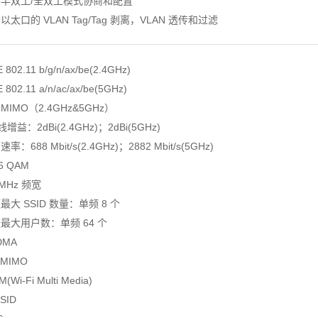
支持半双工/全双工模式协商和配置
于以太口的 VLAN Tag/Tag 剥离，VLAN 透传和过滤
E 802.11 b/g/n/ax/be(2.4GHz)
E 802.11 a/n/ac/ax/be(5GHz)
2 MIMO（2.4GHz&5GHz）
天线增益：2dBi(2.4GHz)；2dBi(5GHz)
速率：688 Mbit/s(2.4GHz)；2882 Mbit/s(5GHz)
96 QAM
0MHz 频宽
频最大 SSID 数量：单频 8 个
频最大用户数：单频 64 个
DMA
-MIMO
(Wi-Fi Multi Media)
SSID