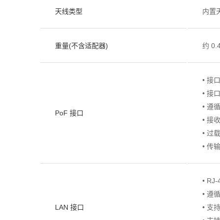
天线类型
内置
重量(不含适配器)
约 0.
• 接
• 接
• 遵循
PoF 接口
• 接
• 过
• 传输
• RJ
• 遵
LAN 接口
• 支持