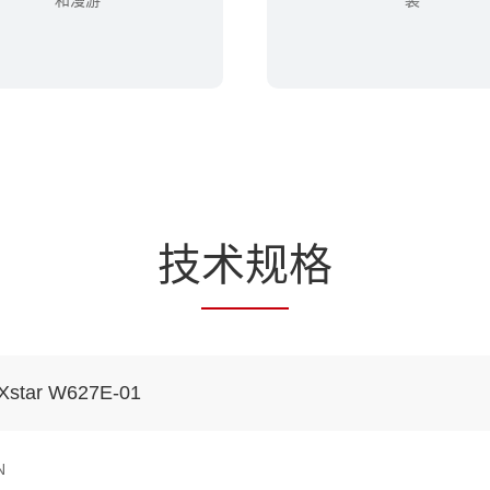
技
术规
格
iXstar W627E-01
N