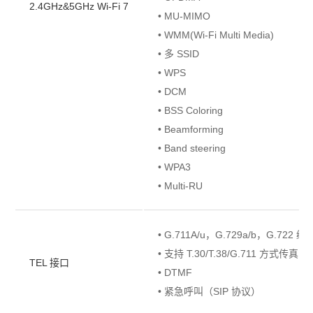
2.4GHz&5GHz Wi-Fi 7
• MU-MIMO
• WMM(Wi-Fi Multi Media)
• 多 SSID
• WPS
• DCM
• BSS Coloring
• Beamforming
• Band steering
• WPA3
• Multi-RU
• G.711A/u，G.729a/b，G.722 
• 支持 T.30/T.38/G.711 方式传真
TEL 接口
• DTMF
• 紧急呼叫（SIP 协议）