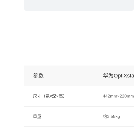
参数
华为OptiXsta
尺寸（宽×深×高）
442mm×220m
重量
约3.55kg