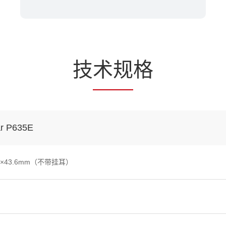
技
术规
格
r P635E
m×43.6mm（不带挂耳）