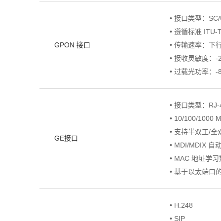
• 接口类型：SC/
• 遵循标准 ITU-T 
GPON 接口
• 传输速率：下行速率
• 接收灵敏度：-2
• 过载光功率：-8
• 接口类型：RJ-
• 10/100/100
• 支持半双工/
GE接口
• MDI/MDIX 
• MAC 地址学
• 基于以太端口的
• H.248
• SIP