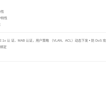
特性
护特性
性
02.1x 认 证、MAB 认证，用户策略 （VLAN、ACL）动态下发 • 防 DoS 
址绑定