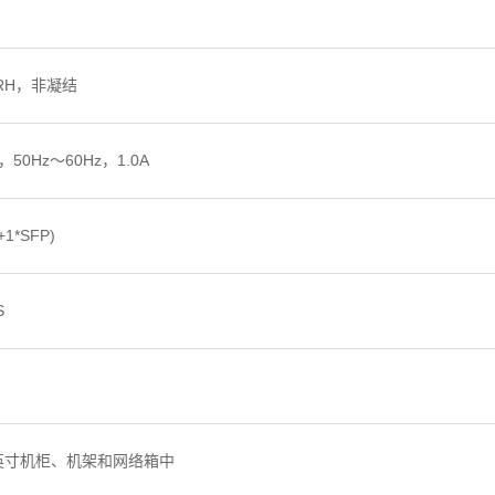
% RH，非凝结
C，50Hz～60Hz，1.0A
+1*SFP)
S
 英寸机柜、机架和网络箱中