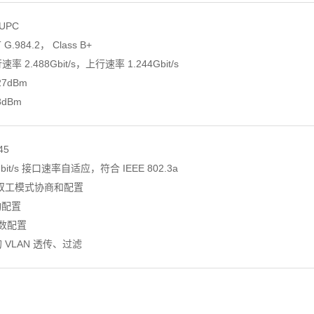
UPC
G.984.2， Class B+
 2.488Gbit/s，上行速率 1.244Gbit/s
7dBm
dBm
45
0 Mbit/s 接口速率自适应，符合 IEEE 802.3a
全双工模式协商和配置
自动配置
习数配置
 VLAN 透传、过滤