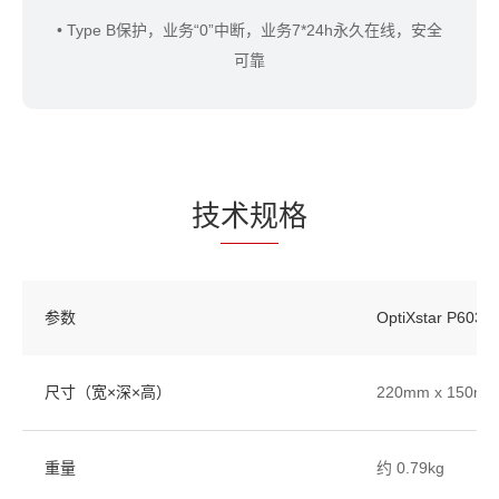
• Type B保护，业务“0”中断，业务7*24h永久在线，安全
可靠
技
术规
格
参数
OptiXstar P603E
尺寸（宽×深×高）
220mm x 150mm
重量
约 0.79kg