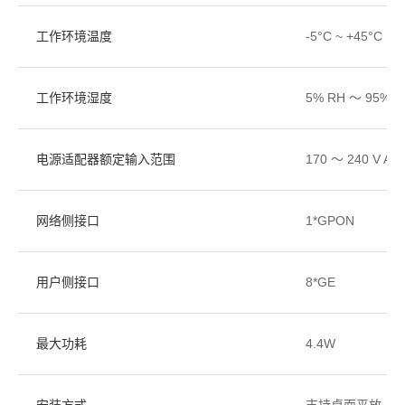
工作环境温度
-5°C ~ +45°C
工作环境湿度
5% RH ～ 95%
电源适配器额定输入范围
170 ～ 240 V AC
网络侧接口
1*GPON
用户侧接口
8*GE
最大功耗
4.4W
安装方式
支持桌面平放、