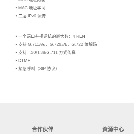
• MAC 地址学习
• 二层 IPv6 透传
• 一个端口并接话机的最大数：4 REN
• 支持 G.711A/u，G.729a/b，G.722 编解码
• 支持 T.30/T.38/G.711 方式传真
• DTMF
• 紧急呼叫（SIP 协议）
合作伙伴
资源中心