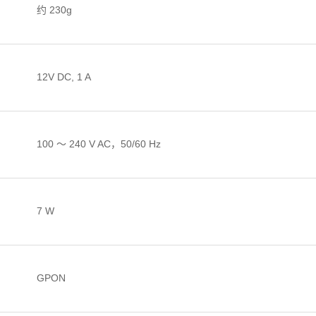
约 230g
12V DC, 1 A
100 ～ 240 V AC，50/60 Hz
7 W
GPON