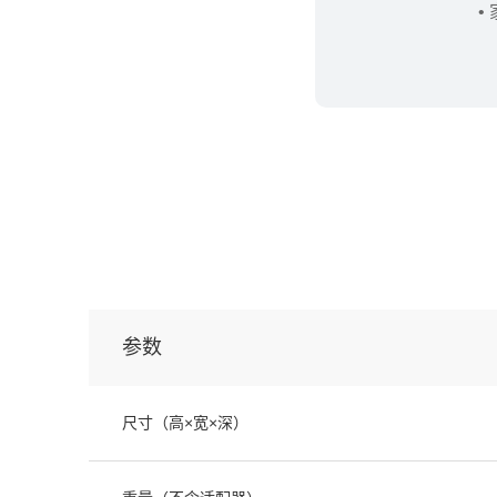
•
参数
尺寸（高×宽×深）