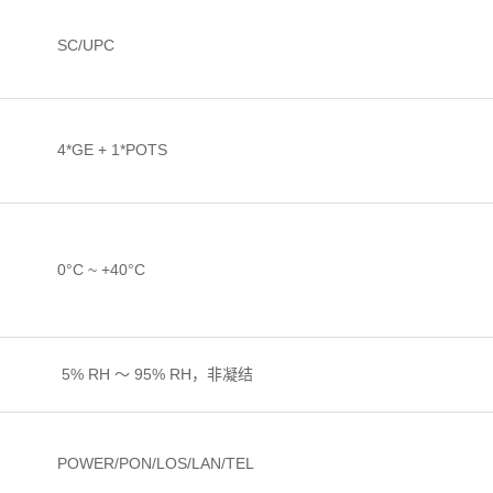
SC/UPC
4*GE + 1*POTS
0°C ~ +40°C
5% RH ～ 95% RH，非凝结
POWER/PON/LOS/LAN/TEL