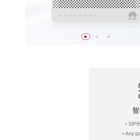
智
• SIP
• Any po