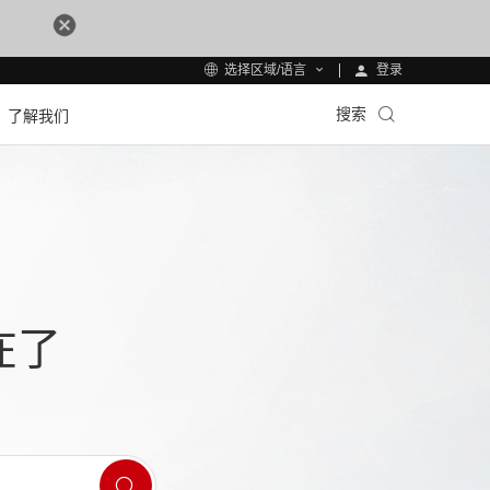
登录
选择区域/语言
搜索
了解我们
在了