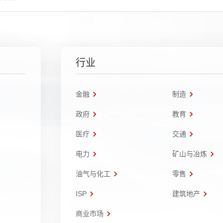
行业
金融
制造
政府
教育
医疗
交通
电力
矿山与冶炼
油气与化工
零售
ISP
建筑地产
商业市场