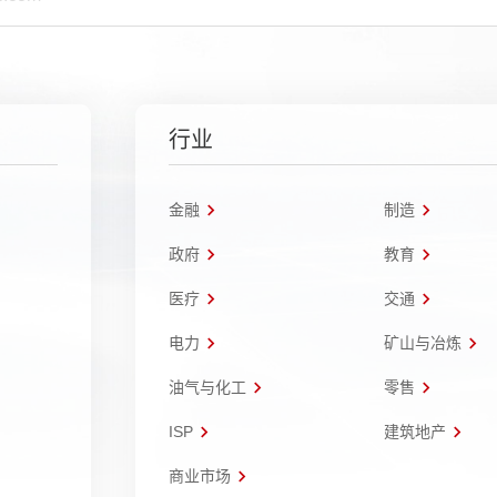
行业
金融
制造
政府
教育
医疗
交通
电力
矿山与冶炼
油气与化工
零售
ISP
建筑地产
商业市场