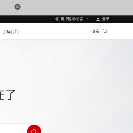
登录
选择区域/语言
搜索
了解我们
在了