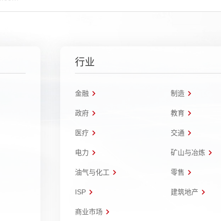
行业
金融
制造
政府
教育
医疗
交通
电力
矿山与冶炼
油气与化工
零售
ISP
建筑地产
商业市场