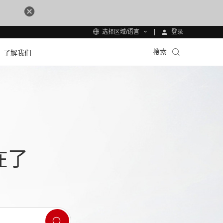
登录
选择区域/语言
搜索
了解我们
在了