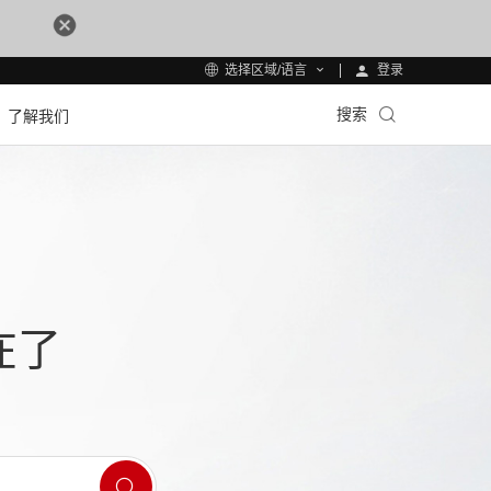
登录
选择区域/语言
搜索
了解我们
在了