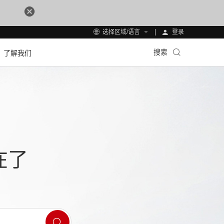
登录
选择区域/语言
搜索
了解我们
在了