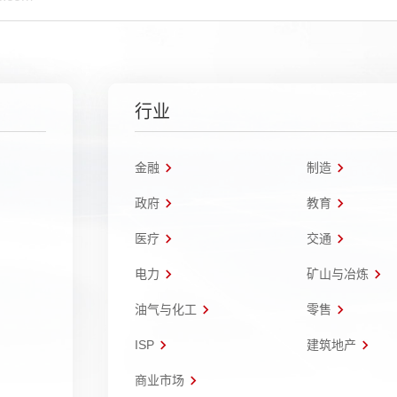
行业
金融
制造
政府
教育
医疗
交通
电力
矿山与冶炼
油气与化工
零售
ISP
建筑地产
商业市场