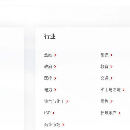
行业
金融
制造
政府
教育
医疗
交通
电力
矿山与冶炼
油气与化工
零售
ISP
建筑地产
商业市场