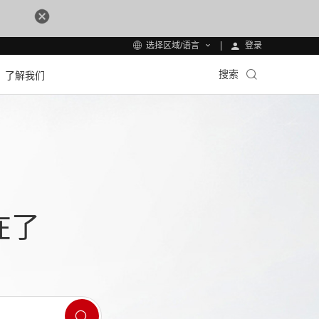
登录
选择区域/语言
搜索
了解我们
在了