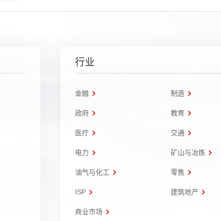
行业
金融
制造
政府
教育
医疗
交通
电力
矿山与冶炼
油气与化工
零售
ISP
建筑地产
商业市场