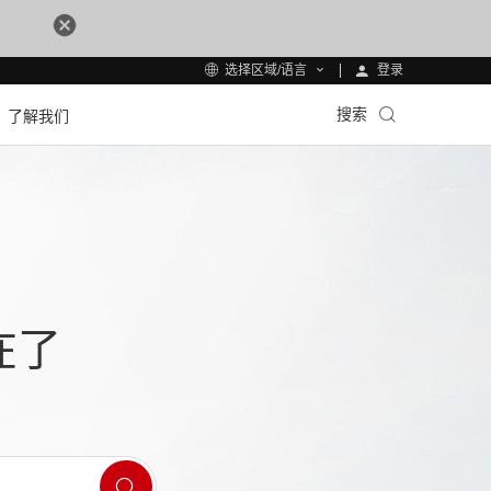
登录
选择区域/语言
搜索
了解我们
在了