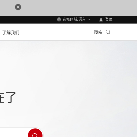
登录
选择区域/语言
搜索
了解我们
在了