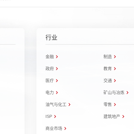
行业
金融
制造
政府
教育
医疗
交通
电力
矿山与冶炼
油气与化工
零售
ISP
建筑地产
商业市场