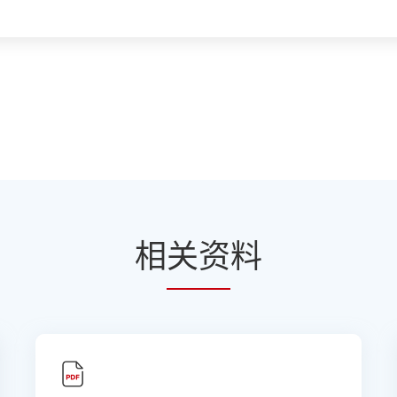
相
关资
料