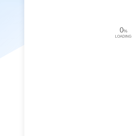
0
%
LOADING