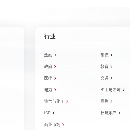
行业
金融
制造
政府
教育
医疗
交通
电力
矿山与冶炼
油气与化工
零售
ISP
建筑地产
商业市场