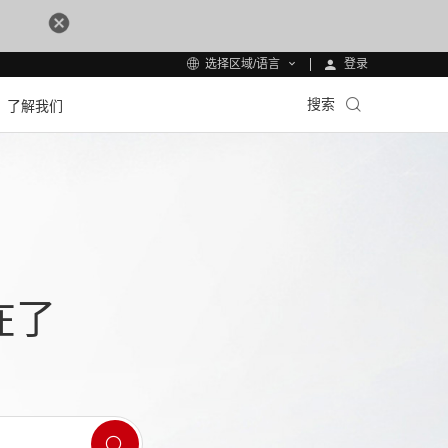
登录
选择区域/语言
搜索
了解我们
在了