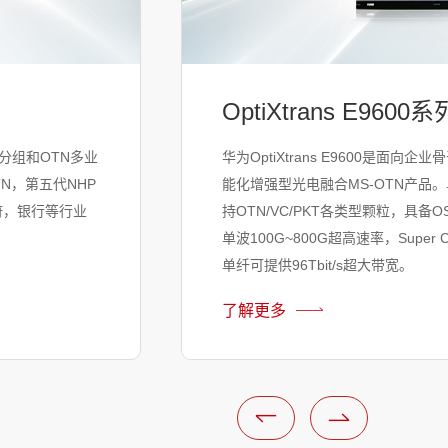
OptiXtrans E9600系
、分组和OTN多业
华为OptiXtrans E9600是面向
N，第五代NHP
能化增强型光电融合MS-OTN产品
府，银行等行业
持OTN/VC/PKT各类型颗粒，具备O
单波100G~800G超高速率，Super C
单纤可提供96Tbit/s超大带宽。
了解更多