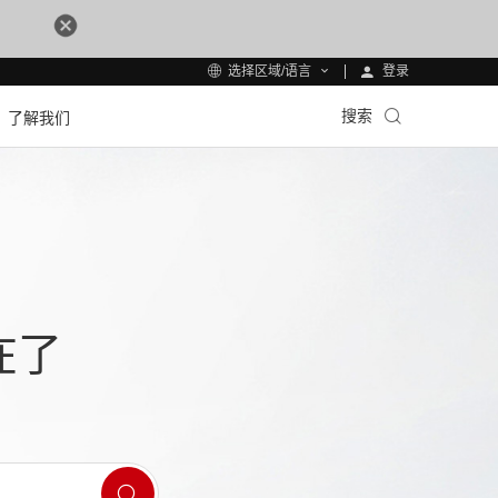
登录
选择区域/语言
搜索
了解我们
在了