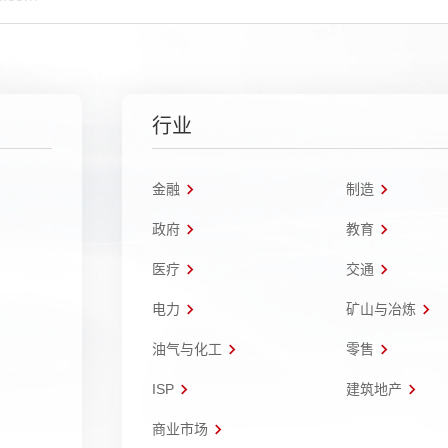
行业
金融
制造
政府
教育
医疗
交通
电力
矿山与冶炼
油气与化工
零售
ISP
建筑地产
商业市场