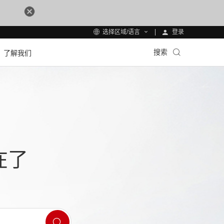
登录
选择区域/语言
搜索
了解我们
在了