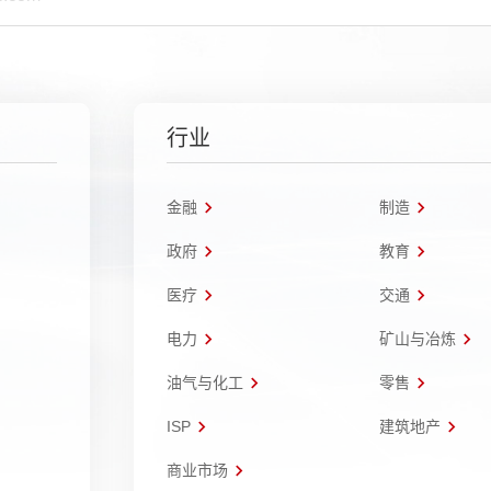
行业
金融
制造
政府
教育
医疗
交通
电力
矿山与冶炼
油气与化工
零售
ISP
建筑地产
商业市场