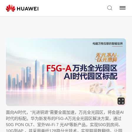
面向AI时代，“光进铜退”需要全面加速，万兆全光园区，将会是AI
时代的标配。华为新发布的F5G-A万兆全光园区解决方案，通过
50G PON OLT、室外Wi-Fi 7 光AP等新产品，实现50G到房间、
10G到AP ，并采用单纤128路分光技术，实现联接数翻倍。让园