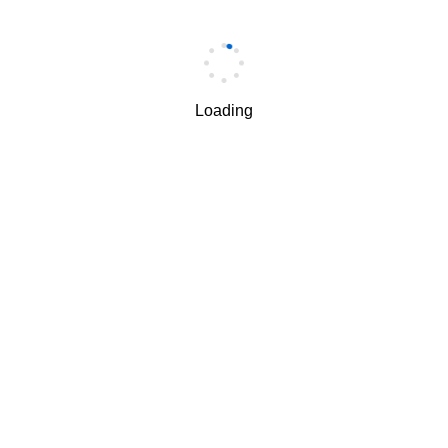
手机
*
Loading
手机验证码
*
获取验证码
我理解并同意按照华为
隐私保护条款
和
使用条款
使用和传
√
递我的个人信息。
下一步