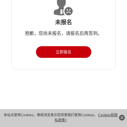
未报名
抱歉，您尚未报名，请报名后再签到。
立即报名
版权所有 © 华为技术有限公司 1998-2026。 保留一切权利。粤A2-20044005号
本站点使用Cookies，继续浏览表示您同意我们使用Cookies。
Cookies和隐
私政策>
隐私保护
法律声明