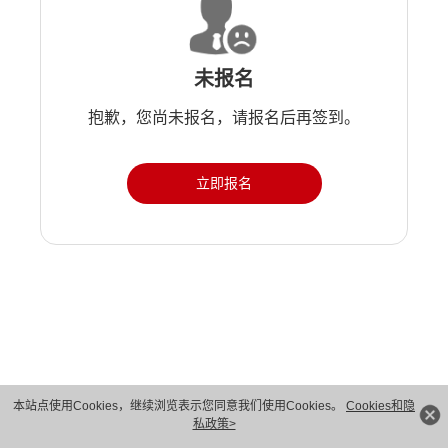
未报名
抱歉，您尚未报名，请报名后再签到。
立即报名
版权所有 © 华为技术有限公司 1998-2026。 保留一切权利。粤A2-20044005号
本站点使用Cookies，继续浏览表示您同意我们使用Cookies。
Cookies和隐
私政策>
隐私保护
法律声明