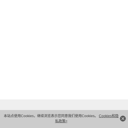
我理解并同意联强国际贸易（中国）有限公司按照其规定
√
使用和转移我的个人信息
隐私保护条款
和
使用条款
.
下一步
本站点使用Cookies，继续浏览表示您同意我们使用Cookies。
Cookies和隐
私政策>