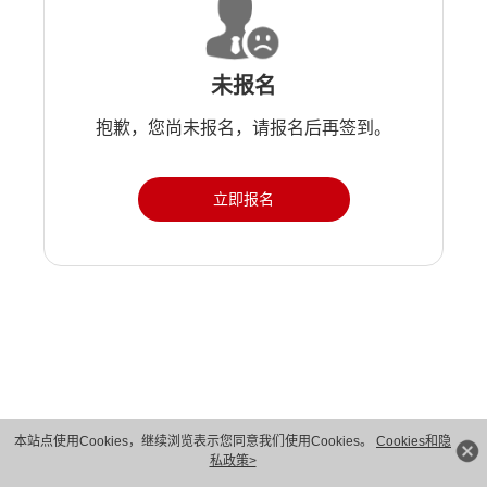
未报名
抱歉，您尚未报名，请报名后再签到。
立即报名
版权所有 © 华为技术有限公司 1998-2026。 保留一切权利。粤A2-20044005号
本站点使用Cookies，继续浏览表示您同意我们使用Cookies。
Cookies和隐
私政策>
隐私保护
法律声明