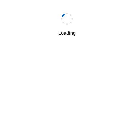
手机
*
Loading
手机验证码
*
获取验证码
我理解并同意按照华为
隐私保护条款
和
使用条款
使用和传
√
递我的个人信息。
下一步