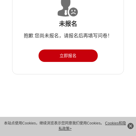
未报名
抱歉 您尚未报名，请报名后再填写问卷！
立即报名
版权所有 © 华为技术有限公司 1998-2026。 保留一切权利。粤A2-20044005号
本站点使用Cookies，继续浏览表示您同意我们使用Cookies。
Cookies和隐
私政策>
隐私保护
法律声明