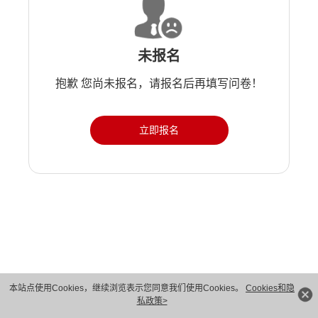
未报名
抱歉 您尚未报名，请报名后再填写问卷！
立即报名
版权所有 © 华为技术有限公司 1998-2026。 保留一切权利。粤A2-20044005号
本站点使用Cookies，继续浏览表示您同意我们使用Cookies。
Cookies和隐
私政策>
隐私保护
法律声明