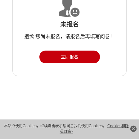
未报名
抱歉 您尚未报名，请报名后再填写问卷！
立即报名
版权所有 © 华为技术有限公司 1998-2026。 保留一切权利。粤A2-20044005号
本站点使用Cookies，继续浏览表示您同意我们使用Cookies。
Cookies和隐
私政策>
隐私保护
法律声明