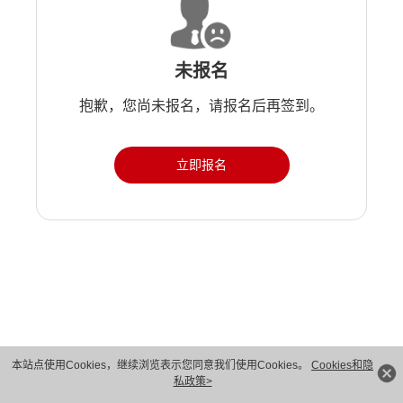
未报名
抱歉，您尚未报名，请报名后再签到。
立即报名
版权所有 © 华为技术有限公司 1998-2026。 保留一切权利。粤A2-20044005号
本站点使用Cookies，继续浏览表示您同意我们使用Cookies。
Cookies和隐
私政策>
隐私保护
法律声明