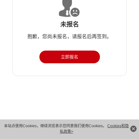
未报名
抱歉，您尚未报名，请报名后再签到。
立即报名
版权所有 © 华为技术有限公司 1998-2026。 保留一切权利。粤A2-20044005号
本站点使用Cookies，继续浏览表示您同意我们使用Cookies。
Cookies和隐
私政策>
隐私保护
法律声明