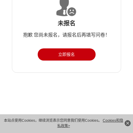
未报名
抱歉 您尚未报名，请报名后再填写问卷！
立即报名
版权所有 © 华为技术有限公司 1998-2026。 保留一切权利。粤A2-20044005号
本站点使用Cookies，继续浏览表示您同意我们使用Cookies。
Cookies和隐
私政策>
隐私保护
法律声明