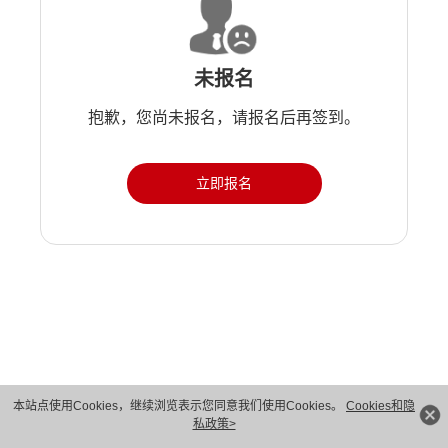
未报名
抱歉，您尚未报名，请报名后再签到。
立即报名
版权所有 © 华为技术有限公司 1998-2026。 保留一切权利。粤A2-20044005号
本站点使用Cookies，继续浏览表示您同意我们使用Cookies。
Cookies和隐
私政策>
隐私保护
法律声明