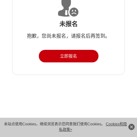
未报名
抱歉，您尚未报名，请报名后再签到。
立即报名
版权所有 © 华为技术有限公司 1998-2026。 保留一切权利。粤A2-20044005号
本站点使用Cookies，继续浏览表示您同意我们使用Cookies。
Cookies和隐
私政策>
隐私保护
法律声明