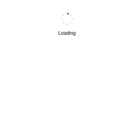
手机
*
Loading
手机验证码
*
获取验证码
我理解并同意按照华为
隐私保护条款
和
使用条款
使用和传
√
递我的个人信息。
下一步