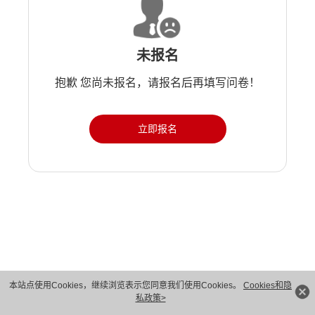
未报名
抱歉 您尚未报名，请报名后再填写问卷！
立即报名
版权所有 © 华为技术有限公司 1998-2026。 保留一切权利。粤A2-20044005号
本站点使用Cookies，继续浏览表示您同意我们使用Cookies。
Cookies和隐
私政策>
隐私保护
法律声明