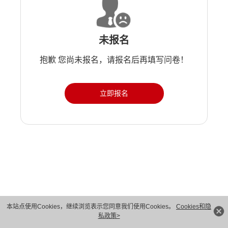
未报名
抱歉 您尚未报名，请报名后再填写问卷！
立即报名
版权所有 © 华为技术有限公司 1998-2026。 保留一切权利。粤A2-20044005号
本站点使用Cookies，继续浏览表示您同意我们使用Cookies。
Cookies和隐
私政策>
隐私保护
法律声明